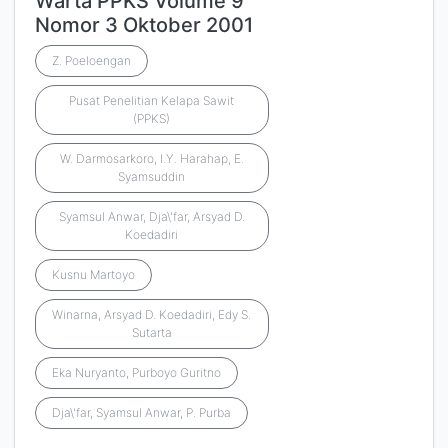
Warta PPKS Volume 9
Nomor 3 Oktober 2001
Z. Poeloengan
Pusat Penelitian Kelapa Sawit
(PPKS)
W. Darmosarkoro, I.Y. Harahap, E.
Syamsuddin
Syamsul Anwar, Dja\'far, Arsyad D.
Koedadiri
Kusnu Martoyo
Winarna, Arsyad D. Koedadiri, Edy S.
Sutarta
Eka Nuryanto, Purboyo Guritno
Dja\'far, Syamsul Anwar, P. Purba