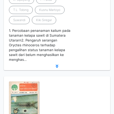
T.L. Tobing
Kusnu Martoyo
Suwandi
Kiki Siregar
1. Percobaan penanaman kalium pada
tanaman kelapa sawit di Sumatera
Utararn2. Pengaruh serangan
Oryctes rhinoceros terhadap
pengalihan status tanaman kelapa
sawit dari belum menghasilkan ke
menghas…