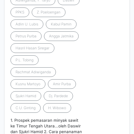
Adiwiganda, Y. Taryo
Daswir
PPKS
Z. Poeloengan
Adlin U. Lubis
Kabul Pamin
Petrus Purba
Angga Jatmika
Hasril Hasan Siregar
P.L. Tobing
Rachmat Adiwiganda
Kusnu Martoyo
Amir Purba
Sjukri Hamid
Dj. Pardede
C.U. Ginting
H. Wibowo
1. Prospek pemasaran minyak sawit
ke Timur Tengah Utara...oleh Daswir
dan Sjukri Hamid 2. Cara penanaman