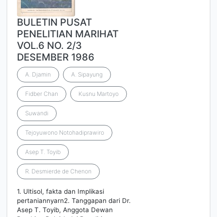
BULETIN PUSAT
PENELITIAN MARIHAT
VOL.6 NO. 2/3
DESEMBER 1986
A. Djamin
A. Sipayung
Fidber Chan
Kusnu Martoyo
Suwandi
Tejoyuwono Notohadiprawiro
Asep T. Toyib
R. Desmierde de Chenon
1. Ultisol, fakta dan Implikasi
pertaniannyarn2. Tanggapan dari Dr.
Asep T. Toyib, Anggota Dewan