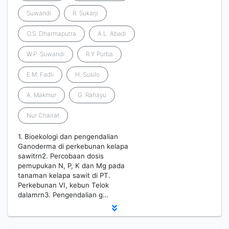
Suwandi
R. Sukarji
O.S. Dharmaputra
A.L. Abadi
W.P. Suwandi
R.Y Purba
E.M. Fadli
H. Susilo
A. Makmur
G. Rahayu
Nur Chairat
1. Bioekologi dan pengendalian
Ganoderma di perkebunan kelapa
sawitrn2. Percobaan dosis
pemupukan N, P, K dan Mg pada
tanaman kelapa sawit di PT.
Perkebunan VI, kebun Telok
dalamrn3. Pengendalian g…