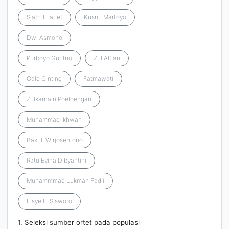
Sjafrul Latief
Kusnu Martoyo
Dwi Asmono
Purboyo Guritno
Zul Alfian
Gale Ginting
Fatmawati
Zulkarnain Poeloengan
Muhammad Ikhwan
Basuli Wirjosentono
Ratu Evina Dibyantini
Muhammmad Lukman Fadli
Elsye L. Sisworo
1. Seleksi sumber ortet pada populasi