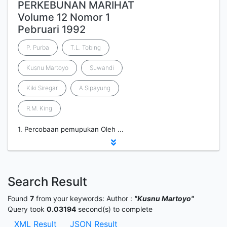
PERKEBUNAN MARIHAT
Volume 12 Nomor 1
Pebruari 1992
P. Purba
T.L. Tobing
Kusnu Martoyo
Suwandi
Kiki Siregar
A.Sipayung
R.M. King
1. Percobaan pemupukan Oleh ...
Search Result
Found
7
from your keywords:
Author :
"Kusnu Martoyo"
Query took
0.03194
second(s) to complete
XML Result
JSON Result